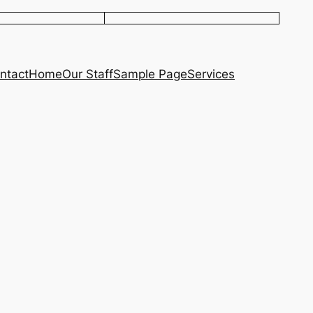
ntact
Home
Our Staff
Sample Page
Services